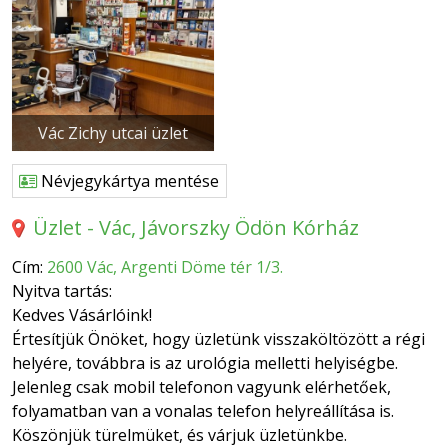
Vác Zichy utcai üzlet
Névjegykártya mentése
Üzlet - Vác, Jávorszky Ödön Kórház
Cím:
2600 Vác, Argenti Döme tér 1/3.
Nyitva tartás:
Kedves Vásárlóink!
Értesítjük Önöket, hogy üzletünk visszaköltözött a régi
helyére, továbbra is az urológia melletti helyiségbe.
Jelenleg csak mobil telefonon vagyunk elérhetőek,
folyamatban van a vonalas telefon helyreállítása is.
Köszönjük türelmüket, és várjuk üzletünkbe.