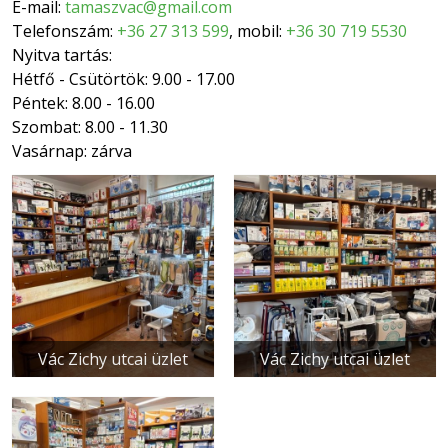
E-mail:
tamaszvac@gmail.com
Telefonszám:
+36 27 313 599
, mobil:
+36 30 719 5530
Nyitva tartás:
Hétfő - Csütörtök: 9.00 - 17.00
Péntek: 8.00 - 16.00
Szombat: 8.00 - 11.30
Vasárnap: zárva
Vác Zichy utcai üzlet
Vác Zichy utcai üzlet