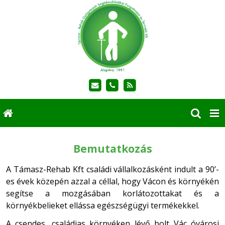
Bemutatkozás
A Támasz-Rehab Kft családi vállalkozásként indult a 90’-
es évek közepén azzal a céllal, hogy Vácon és környékén
segítse a mozgásában korlátozottakat és a
környékbelieket ellássa egészségügyi termékekkel.
A csendes, családias környéken lévő bolt Vác óvárosi