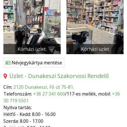
Kórházi üzlet.
Kórházi üzlet
Névjegykártya mentése
Üzlet - Dunakeszi Szakorvosi Rendelő
Cím:
2120 Dunakeszi, Fő út 75-81.
Telefonszám:
+36 27 341 600
/117-es mellék, mobil:
+36
30 719 5501
Nyitva tartás:
Hétfő - Kedd: 8.00 - 16.00
Szerda: 8.00 - 17.00