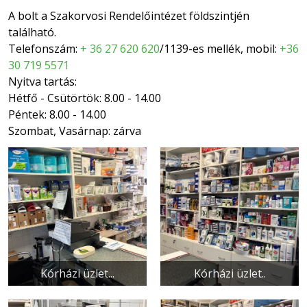
A bolt a Szakorvosi Rendelőintézet földszintjén
található.
Telefonszám:
+ 36 27 620 620
/1139-es mellék, mobil:
+36
30 719 5571
Nyitva tartás:
Hétfő - Csütörtök: 8.00 - 14.00
Péntek: 8.00 - 14.00
Szombat, Vasárnap: zárva
Kórházi üzlet...
Kórházi üzlet..